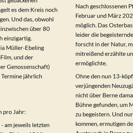
bst gebackenen
Nach geschlossenen P
gelt es dem Kreis noch
Februar und März 202
ngen. Und das, obwohl
möglich. Das Osterbaste
 inzwischen über 80
leider die begeisternd
h einzigartig.
forscht in der Natur, m
dia Müller-Ebeling
mitreißend erzählte u
Film, und der
ermöglichte.
der Genossenschaft)
 Termine jährlich
Ohne den nun 13-köpfi
verjüngenden Neuzugä
nicht über Berne dama
Bühne gefunden, um M
n pro Jahr:
zu begeistern. Und nur
kommen, ermutigen den 
- am jeweils letzten