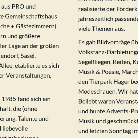
G aus PRO und
realisierte der Förder
e Gemeinschaftshaus
jahreszeitlich passen
Küche + Gästezimmern)
viele Themen aus.
ern und größere
Es gab Bildvorträge üb
ler Lage an der großen
Volkstanz-Darbietunge
endorf, Sasel,
Segelfliegen, Reiten,
lee, etablierte es sich
Musik & Poesie, Märche
ler Veranstaltungen,
den Tierpark Hagenbec
Modeschauen. Wir hatt
 1985 fand sich ein
Beliebt waren Veranst
aft, die (ohne
und bunte Advents-Pr
erung, Talente und
Musik und geschmück
liebevolle
und letzten Sonntag i