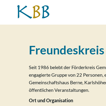
Zur
Zum
Zur
Zur
Hauptnavigation
Inhalt
Seitenspalte
Fußzeile
springen
springen
springen
springen
Kulturbüro
Wir
Berne
fördern
die
Gemeinschaft
Freundeskreis
in
Berne
Seit 1986 belebt der Förderkreis Gem
engagierte Gruppe von 22 Personen, 
Gemeinschaftshaus Berne, Karlshöher
öffentlichen Veranstaltungen.
Ort und Organisation