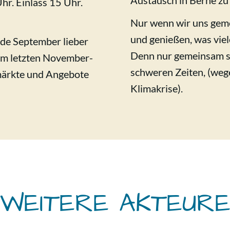
Austausch in Berne zu
r. Einlass 15 Uhr.
Nur wenn wir uns geme
und genießen, was viel
nde September lieber
Denn nur gemeinsam si
 am letzten November-
schweren Zeiten, (weg
ärkte und Angebote
Klimakrise).
WEITERE AKTEUR